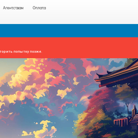
Агентствам
Оплата
торить попытку позже.